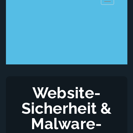
Navigation e
Website-
Sicherheit &
Malware-