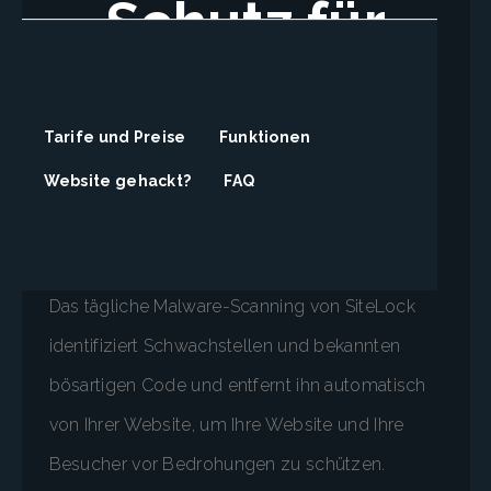
Schutz für
Ihre Website
Tarife und Preise
Funktionen
SiteLock™, der weltweit führende Anbieter von
Website gehackt?
FAQ
Website-Sicherheit, schützt Ihre Website, damit
Sie sich keine Sorgen machen müssen.
Das tägliche Malware-Scanning von SiteLock
identifiziert Schwachstellen und bekannten
bösartigen Code und entfernt ihn automatisch
von Ihrer Website, um Ihre Website und Ihre
Besucher vor Bedrohungen zu schützen.